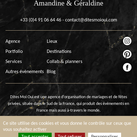
Amandine & Géraldine
+33 (0)4 91 06 64 46
-
contact@ditesmoioui.com
Agence
Lieux
Portfolio
Destinations
Services
Collab & planners
Autres évènements
Blog
Dites Moi Oui est une agence d’organisation de mariages et de fêtes
privées, située dans le Sud de la France, qui produit des évènements en
France mais aussi à-travers le monde.
Copyright © Dites Moi Oui – Wedding Planner France 2026 -
Mentions
Ce site utilise des cookies et vous donne le contrôle sur ceux que
légales
-
Gestion des cookies
vous souhaitez activer