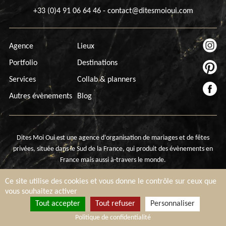
+33 (0)4 91 06 64 46
-
contact@ditesmoioui.com
Agence
Lieux
Portfolio
Destinations
Services
Collab & planners
Autres évènements
Blog
Dites Moi Oui est une agence d’organisation de mariages et de fêtes
privées, située dans le Sud de la France, qui produit des évènements en
France mais aussi à-travers le monde.
Copyright © Dites Moi Oui – Wedding Planner France 2026 -
Mentions
Ce site utilise des cookies et vous donne le contrôle sur ceux que
légales
-
Gestion des cookies
vous souhaitez activer
Tout accepter
Tout refuser
Personnaliser
Politique de confidentialité